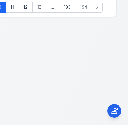
0
11
12
13
...
193
194