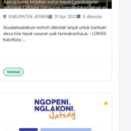
KABUPATEN JEPARA
01 Apr 2023
0 ditandai
Assalamualaikum mohoh ditindak lanjuti untuk bantuan
desa biar tepat sasaran pak terimakasih🙏🙏 - LOKASI
Kab/Kota :...
Selesai
Tandai