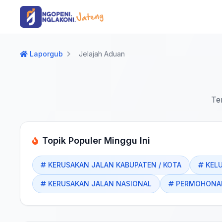
Langsung ke konten utama
Langsung ke navigasi
Laporgub
Jelajah Aduan
Te
Topik Populer Minggu Ini
KERUSAKAN JALAN KABUPATEN / KOTA
KEL
KERUSAKAN JALAN NASIONAL
PERMOHONAN