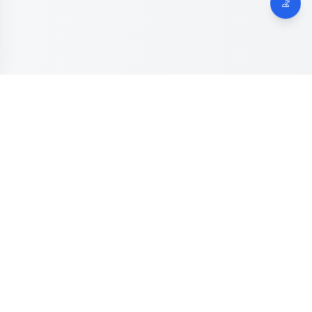
Dinas Komunikasi, Informatika dan Digital
Provinsi Jawa
Tengah
Kanal resmi pengaduan masyarakat Provinsi Jawa Tengah.