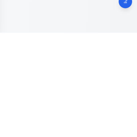
Dinas Komunikasi, Informatika dan Digital
Provinsi Jawa
Tengah
Kanal resmi pengaduan masyarakat Provinsi Jawa Tengah.