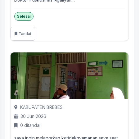
*Isi Aduan*:
Yth. Kepala Dinas...
Selesai
Tandai
KABUPATEN BREBES
30 Jun 2026
0 ditandai
saya ingin melaporkan ketidaknyamanan saya saat