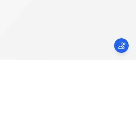
Kontak Kami
laporgub.jatengprov.go.id
Call Center 150945