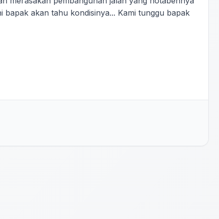
rbah merasakan pembangunan jalan yang notabennya
sini bapak akan tahu kondisinya... Kami tunggu bapak