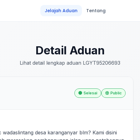
Jelajah Aduan
Tentang
Detail Aduan
Lihat detail lengkap aduan LGYT95206693
Selesai
Public
wadaslintang desa karanganyar blm? Kami disini