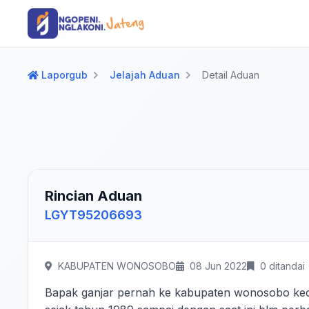
Langsung ke konten utama
Langsung ke navigasi
Laporgub
Jelajah Aduan
Detail Aduan
Rincian Aduan
LGYT95206693
KABUPATEN WONOSOBO
08 Jun 2022
0 ditandai
Bapak ganjar pernah ke kabupaten wonosobo kec 