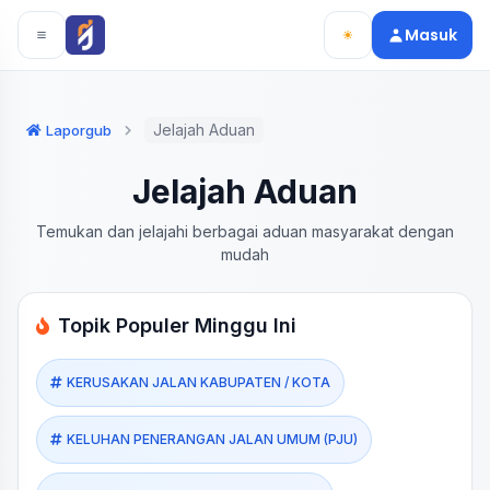
Langsung ke konten utama
Langsung ke navigasi
Masuk
Jelajah Aduan
Laporgub
Jelajah Aduan
Temukan dan jelajahi berbagai aduan masyarakat dengan
mudah
Topik Populer Minggu Ini
KERUSAKAN JALAN KABUPATEN / KOTA
KELUHAN PENERANGAN JALAN UMUM (PJU)