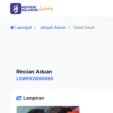
Langsung ke konten utama
Langsung ke navigasi
Laporgub
Jelajah Aduan
Detail Aduan
Rincian Aduan
LGWP82698888
Lampiran