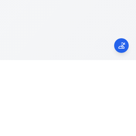
Kontak Kami
laporgub.jatengprov.go.id
Call Center 150945