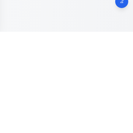
Dinas Komunikasi, Informatika dan Digital
Provinsi Jawa
Tengah
Kanal resmi pengaduan masyarakat Provinsi Jawa Tengah.