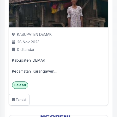
KABUPATEN DEMAK
28 Nov 2023
0 ditandai
Kabupaten: DEMAK
Kecamatan: Karangawen
Desa : Brambang
Isi aduan : kartu nya pernah keluar beberapa kali ab...
Selesai
Tandai