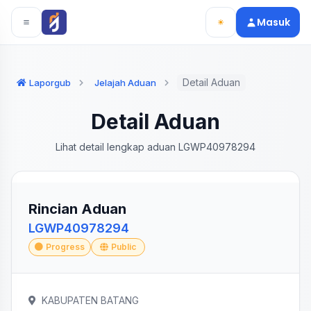
Langsung ke konten utama
Langsung ke navigasi
Masuk
Detail Aduan
Laporgub
Jelajah Aduan
Detail Aduan
Lihat detail lengkap aduan LGWP40978294
Rincian Aduan
LGWP40978294
Progress
Public
KABUPATEN BATANG