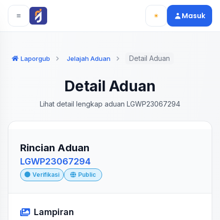
Langsung ke konten utama
Langsung ke navigasi
Masuk
Detail Aduan
Laporgub
Jelajah Aduan
Detail Aduan
Lihat detail lengkap aduan LGWP23067294
Rincian Aduan
LGWP23067294
Verifikasi
Public
Lampiran