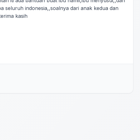
tah iti ada bantuan buat ibu hamil,ibu menyusui,,dan
apa seluruh indonesia,,soalnya dari anak kedua dan
terima kasih