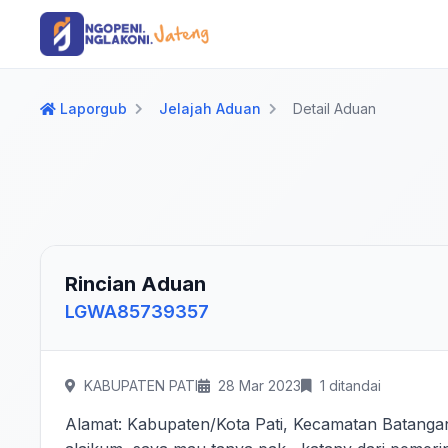
Langsung ke konten utama
Langsung ke navigasi
Laporgub
Jelajah Aduan
Detail Aduan
Rincian Aduan
LGWA85739357
KABUPATEN PATI
28 Mar 2023
1 ditandai
Alamat: Kabupaten/Kota Pati, Kecamatan Batanga