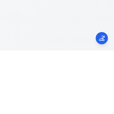
Kontak Kami
laporgub.jatengprov.go.id
Call Center 150945