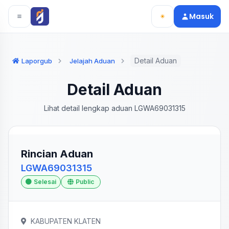
Langsung ke konten utama
Langsung ke navigasi
Masuk
Detail Aduan
Laporgub
Jelajah Aduan
Detail Aduan
Lihat detail lengkap aduan LGWA69031315
Rincian Aduan
LGWA69031315
Selesai
Public
KABUPATEN KLATEN