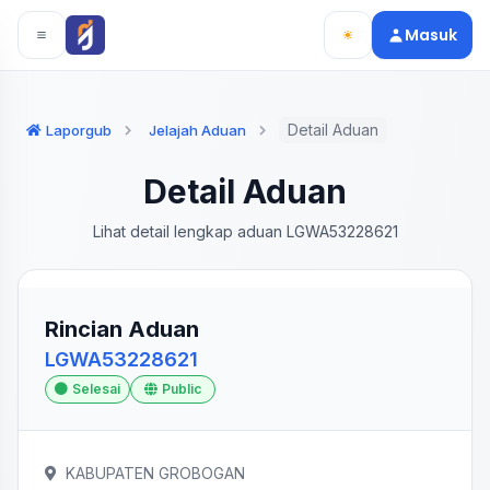
Langsung ke konten utama
Langsung ke navigasi
Masuk
Detail Aduan
Laporgub
Jelajah Aduan
Detail Aduan
Lihat detail lengkap aduan LGWA53228621
Rincian Aduan
LGWA53228621
Selesai
Public
KABUPATEN GROBOGAN