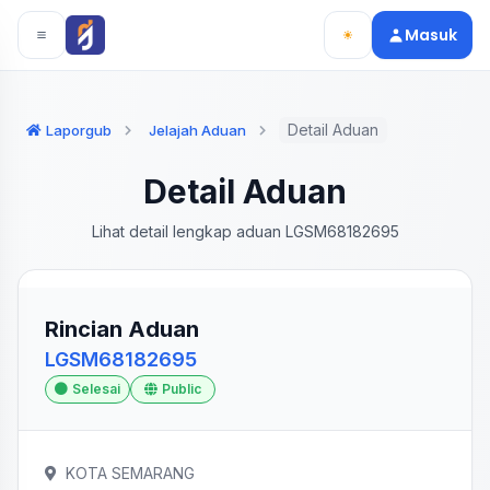
Langsung ke konten utama
Langsung ke navigasi
Masuk
Detail Aduan
Laporgub
Jelajah Aduan
Detail Aduan
Lihat detail lengkap aduan LGSM68182695
Rincian Aduan
LGSM68182695
Selesai
Public
KOTA SEMARANG