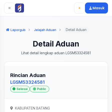
Langsung ke konten utama
Langsung ke navigasi
Masuk
Detail Aduan
Laporgub
Jelajah Aduan
Detail Aduan
Lihat detail lengkap aduan LGSM53324581
Rincian Aduan
LGSM53324581
Selesai
Public
KABUPATEN BATANG