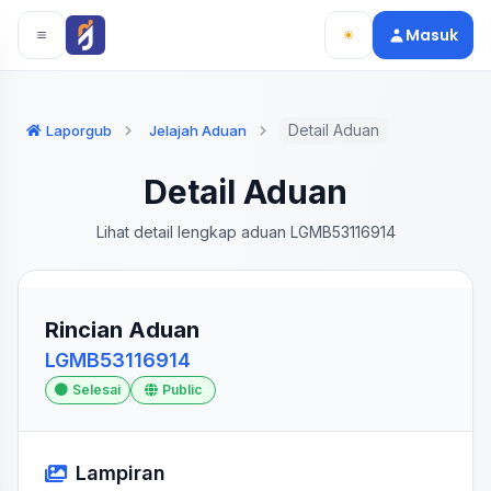
Langsung ke konten utama
Langsung ke navigasi
Masuk
Detail Aduan
Laporgub
Jelajah Aduan
Detail Aduan
Lihat detail lengkap aduan LGMB53116914
Rincian Aduan
LGMB53116914
Selesai
Public
Lampiran