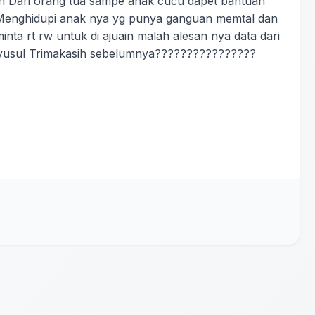
n Dari orang tua sampe anak cucu dapet bantuan
Menghidupi anak nya yg punya ganguan memtal dan
ta rt rw untuk di ajuain malah alesan nya data dari
i nyusul Trimakasih sebelumnya????????????????