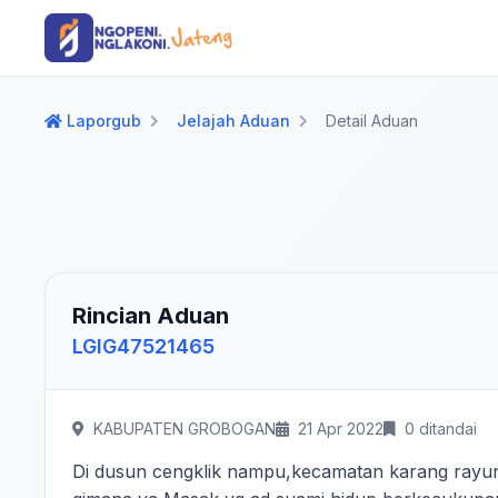
Langsung ke konten utama
Langsung ke navigasi
Laporgub
Jelajah Aduan
Detail Aduan
Rincian Aduan
LGIG47521465
KABUPATEN GROBOGAN
21 Apr 2022
0 ditandai
Di dusun cengklik nampu,kecamatan karang rayun