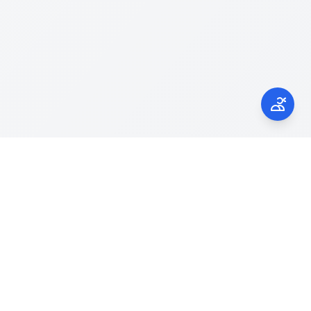
Kontak Kami
laporgub.jatengprov.go.id
Call Center 150945