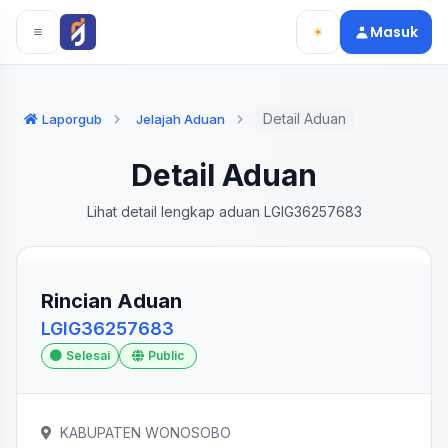
Langsung ke konten utama
Langsung ke navigasi
Masuk
Detail Aduan
Laporgub
Jelajah Aduan
Detail Aduan
Lihat detail lengkap aduan LGIG36257683
Rincian Aduan
LGIG36257683
Selesai
Public
KABUPATEN WONOSOBO