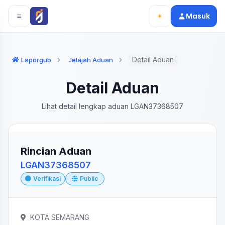
Langsung ke konten utama
Langsung ke navigasi
Masuk
Detail Aduan
Laporgub
Jelajah Aduan
Detail Aduan
Lihat detail lengkap aduan LGAN37368507
Rincian Aduan
LGAN37368507
Verifikasi
Public
KOTA SEMARANG