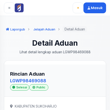
Langsung ke konten utama
Langsung ke navigasi
Masuk
Detail Aduan
Laporgub
Jelajah Aduan
Detail Aduan
Lihat detail lengkap aduan LGWP98469088
Rincian Aduan
LGWP98469088
Selesai
Public
KABUPATEN SUKOHARJO