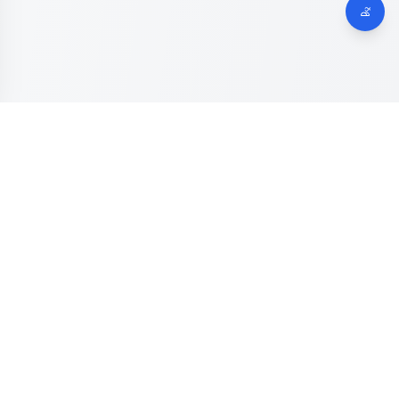
Dinas Komunikasi, Informatika dan Digital
Provinsi Jawa
Tengah
Kanal resmi pengaduan masyarakat Provinsi Jawa Tengah.