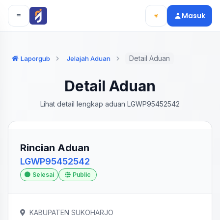
Langsung ke konten utama
Langsung ke navigasi
Masuk
Detail Aduan
Laporgub
Jelajah Aduan
Detail Aduan
Lihat detail lengkap aduan LGWP95452542
Rincian Aduan
LGWP95452542
Selesai
Public
KABUPATEN SUKOHARJO