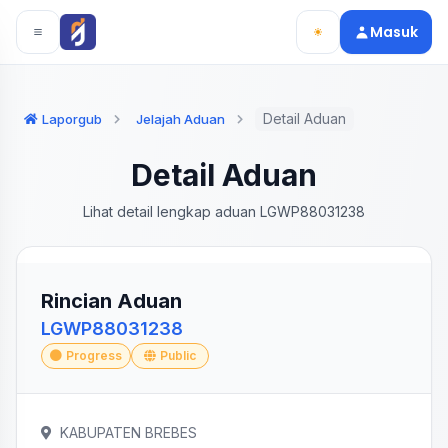
Langsung ke konten utama
Langsung ke navigasi
Masuk
Detail Aduan
Laporgub
Jelajah Aduan
Detail Aduan
Lihat detail lengkap aduan LGWP88031238
Rincian Aduan
LGWP88031238
Progress
Public
KABUPATEN BREBES