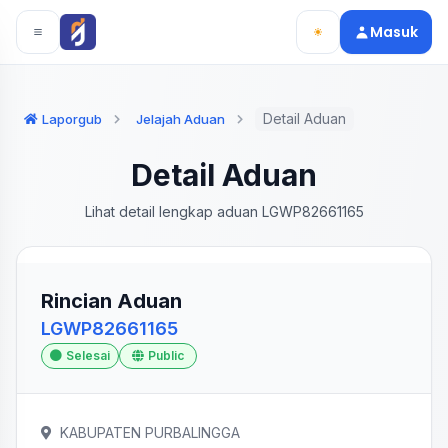
Langsung ke konten utama
Langsung ke navigasi
Masuk
Detail Aduan
Laporgub
Jelajah Aduan
Detail Aduan
Lihat detail lengkap aduan LGWP82661165
Rincian Aduan
LGWP82661165
Selesai
Public
KABUPATEN PURBALINGGA