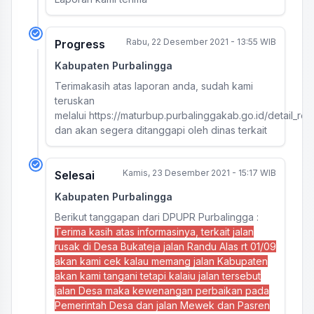
Rabu, 22 Desember 2021 - 13:55 WIB
Progress
Kabupaten Purbalingga
Terimakasih atas laporan anda, sudah kami
teruskan
melalui https://maturbup.purbalinggakab.go.id/detail_re
dan akan segera ditanggapi oleh dinas terkait
Kamis, 23 Desember 2021 - 15:17 WIB
Selesai
Kabupaten Purbalingga
Berikut tanggapan dari DPUPR Purbalingga :
Terima kasih atas informasinya, terkait jalan
rusak di Desa Bukateja jalan Randu Alas rt 01/09
akan kami cek kalau memang jalan Kabupaten
akan kami tangani tetapi kalaiu jalan tersebut
jalan Desa maka kewenangan perbaikan pada
Pemerintah Desa dan jalan Mewek dan Pasren