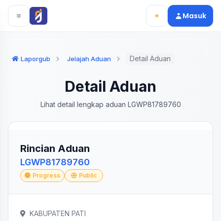
Langsung ke konten utama
Langsung ke navigasi
Masuk
Detail Aduan
Laporgub
Jelajah Aduan
Detail Aduan
Lihat detail lengkap aduan LGWP81789760
Rincian Aduan
LGWP81789760
Progress
Public
KABUPATEN PATI