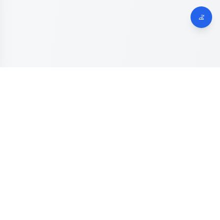
Dinas Komunikasi, Informatika dan Digital
Provinsi Jawa
Tengah
Kanal resmi pengaduan masyarakat Provinsi Jawa Tengah.