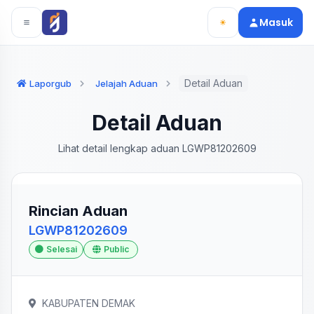
Langsung ke konten utama
Langsung ke navigasi
Masuk
Detail Aduan
Laporgub
Jelajah Aduan
Detail Aduan
Lihat detail lengkap aduan LGWP81202609
Rincian Aduan
LGWP81202609
Selesai
Public
KABUPATEN DEMAK