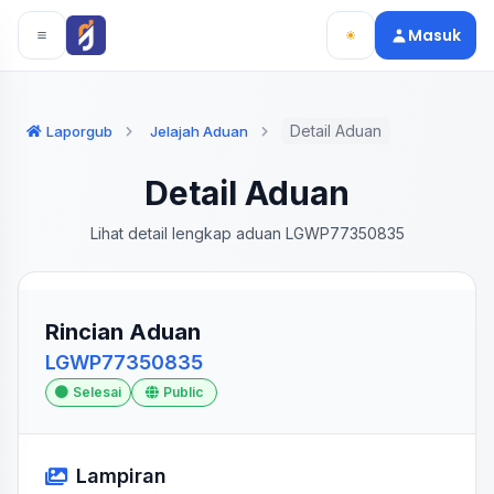
Langsung ke konten utama
Langsung ke navigasi
Masuk
Detail Aduan
Laporgub
Jelajah Aduan
Detail Aduan
Lihat detail lengkap aduan LGWP77350835
Rincian Aduan
LGWP77350835
Selesai
Public
Lampiran