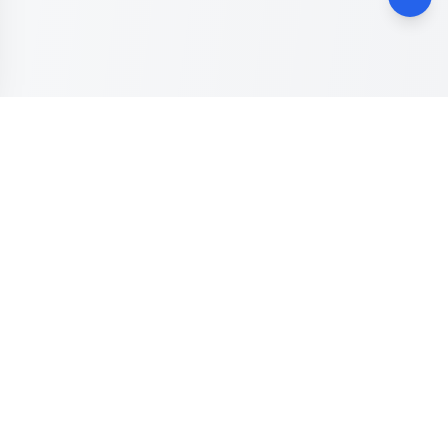
Dinas Komunikasi, Informatika dan Digital
Provinsi Jawa
Tengah
Kanal resmi pengaduan masyarakat Provinsi Jawa Tengah.