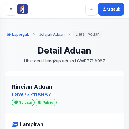
Langsung ke konten utama
Langsung ke navigasi
Masuk
Detail Aduan
Laporgub
Jelajah Aduan
Detail Aduan
Lihat detail lengkap aduan LGWP77118987
Rincian Aduan
LGWP77118987
Selesai
Public
Lampiran