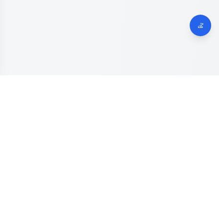
Dinas Komunikasi, Informatika dan Digital
Provinsi Jawa
Tengah
Kanal resmi pengaduan masyarakat Provinsi Jawa Tengah.