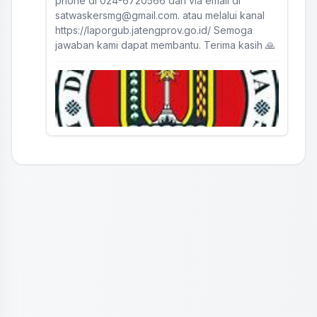
phone di 024-6720566 dan via email di
satwaskersmg@gmail.com. atau melalui kanal
https://laporgub.jatengprov.go.id/ Semoga
jawaban kami dapat membantu. Terima kasih 🙏