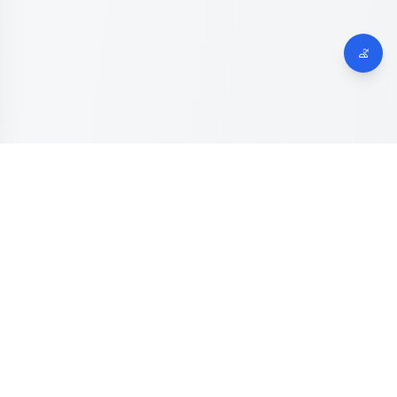
Dinas Komunikasi, Informatika dan Digital
Provinsi Jawa
Tengah
Kanal resmi pengaduan masyarakat Provinsi Jawa Tengah.