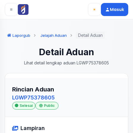
Langsung ke konten utama
Langsung ke navigasi
Masuk
Detail Aduan
Laporgub
Jelajah Aduan
Detail Aduan
Lihat detail lengkap aduan LGWP75378605
Rincian Aduan
LGWP75378605
Selesai
Public
Lampiran