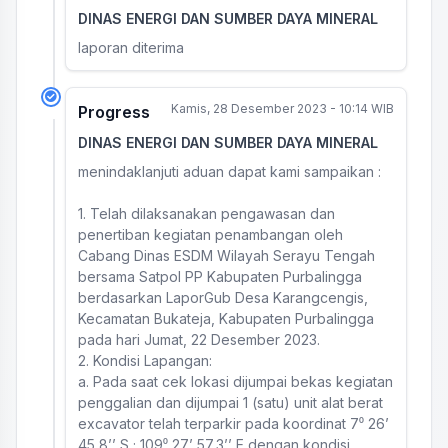
DINAS ENERGI DAN SUMBER DAYA MINERAL
laporan diterima
Kamis, 28 Desember 2023 - 10:14 WIB
Progress
DINAS ENERGI DAN SUMBER DAYA MINERAL
menindaklanjuti aduan dapat kami sampaikan :
1. Telah dilaksanakan pengawasan dan
penertiban kegiatan penambangan oleh
Cabang Dinas ESDM Wilayah Serayu Tengah
bersama Satpol PP Kabupaten Purbalingga
berdasarkan LaporGub Desa Karangcengis,
Kecamatan Bukateja, Kabupaten Purbalingga
pada hari Jumat, 22 Desember 2023.
2. Kondisi Lapangan:
a. Pada saat cek lokasi dijumpai bekas kegiatan
penggalian dan dijumpai 1 (satu) unit alat berat
excavator telah terparkir pada koordinat 7⁰ 26’
45,8’’ S ; 109⁰ 27’ 57,3’’ E dengan kondisi