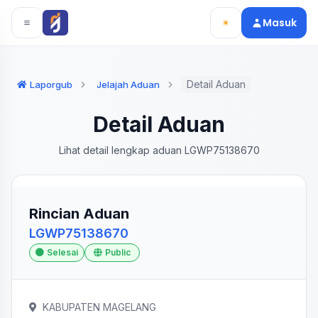
Langsung ke konten utama
Langsung ke navigasi
Masuk
Detail Aduan
Laporgub
Jelajah Aduan
Detail Aduan
Lihat detail lengkap aduan LGWP75138670
Rincian Aduan
LGWP75138670
Selesai
Public
KABUPATEN MAGELANG