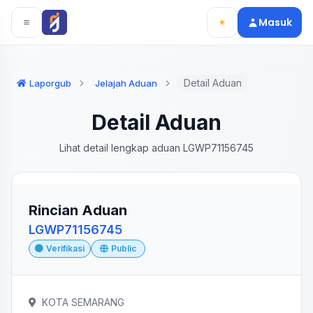
Langsung ke konten utama
Langsung ke navigasi
Masuk
Detail Aduan
Laporgub
Jelajah Aduan
Detail Aduan
Lihat detail lengkap aduan LGWP71156745
Rincian Aduan
LGWP71156745
Verifikasi
Public
KOTA SEMARANG