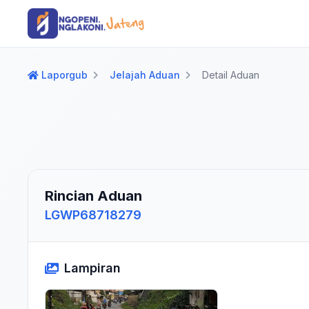
Langsung ke konten utama
Langsung ke navigasi
Laporgub
Jelajah Aduan
Detail Aduan
Rincian Aduan
LGWP68718279
Lampiran