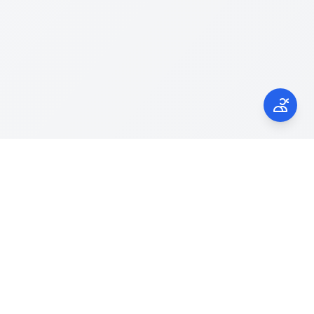
Kontak Kami
laporgub.jatengprov.go.id
Call Center 150945