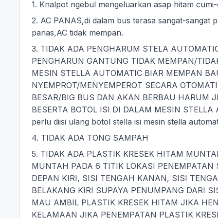
1. Knalpot ngebul mengeluarkan asap hitam cumi-
2. AC PANAS,di dalam bus terasa sangat-sangat pan
panas,AC tidak mempan.
3. TIDAK ADA PENGHARUM STELA AUTOMAT
PENGHARUN GANTUNG TIDAK MEMPAN/TIDAK 
MESIN STELLA AUTOMATIC BIAR MEMPAN B
NYEMPROT/MENYEMPEROT SECARA OTOMATIS 
BESAR/BIG BUS DAN AKAN BERBAU HARUM 
BESERTA BOTOL ISI DI DALAM MESIN STELLA AUT
perlu diisi ulang botol stella isi mesin stella automa
4. TIDAK ADA TONG SAMPAH
5. TIDAK ADA PLASTIK KRESEK HITAM MUN
MUNTAH PADA 6 TITIK LOKASI PENEMPATAN S
DEPAN KIRI, SISI TENGAH KANAN, SISI TENG
BELAKANG KIRI SUPAYA PENUMPANG DARI S
MAU AMBIL PLASTIK KRESEK HITAM JIKA H
KELAMAAN JIKA PENEMPATAN PLASTIK KRESE