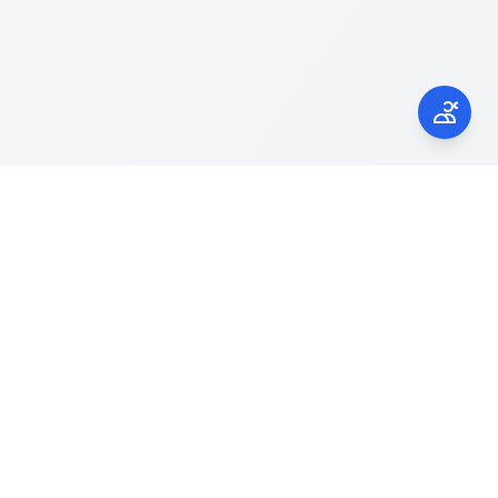
Kontak Kami
laporgub.jatengprov.go.id
Call Center 150945
Jl. Pahlawan No.9, Mugassari, Semarang
Selatan, Kota Semarang, Jawa Tengah
50249