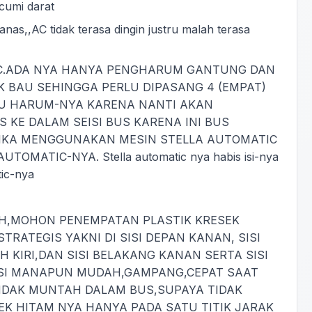
cumi darat
as,,AC tidak terasa dingin justru malah terasa
IC.ADA NYA HANYA PENGHARUM GANTUNG DAN
BAU SEHINGGA PERLU DIPASANG 4 (EMPAT)
AU HARUM-NYA KARENA NANTI AKAN
KE DALAM SEISI BUS KARENA INI BUS
JIKA MENGGUNAKAN MESIN STELLA AUTOMATIC
OMATIC-NYA. Stella automatic nya habis isi-nya
tic-nya
TAH,MOHON PENEMPATAN PLASTIK KRESEK
TRATEGIS YAKNI DI SISI DEPAN KANAN, SISI
AH KIRI,DAN SISI BELAKANG KANAN SERTA SISI
ISI MANAPUN MUDAH,GAMPANG,CEPAT SAAT
ENDAK MUNTAH DALAM BUS,SUPAYA TIDAK
K HITAM NYA HANYA PADA SATU TITIK JARAK