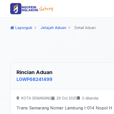
Langsung ke konten utama
Langsung ke navigasi
Laporgub
Jelajah Aduan
Detail Aduan
Rincian Aduan
LGWP68241499
KOTA SEMARANG
29 Oct 2025
0 ditandai
Trans Semarang Nomer Lambung I-014 Nopol H 7