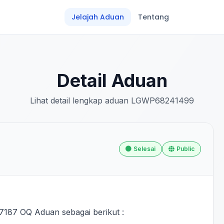
Jelajah Aduan
Tentang
Detail Aduan
Lihat detail lengkap aduan LGWP68241499
Selesai
Public
187 OQ Aduan sebagai berikut :