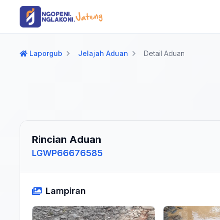
Langsung ke konten utama
Langsung ke navigasi
Laporgub
Jelajah Aduan
Detail Aduan
Rincian Aduan
LGWP66676585
Lampiran