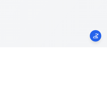
Kontak Kami
laporgub.jatengprov.go.id
Call Center 150945