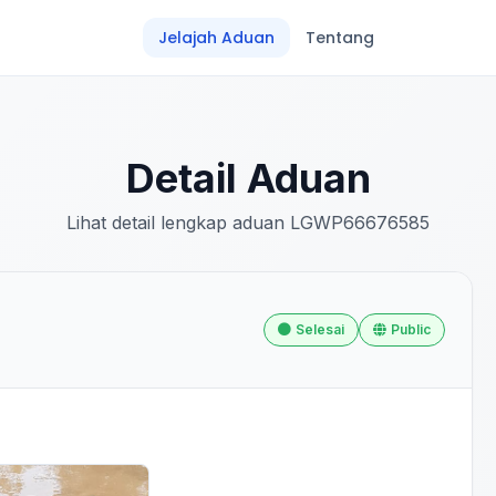
Jelajah Aduan
Tentang
Detail Aduan
Lihat detail lengkap aduan LGWP66676585
Selesai
Public