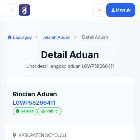
Langsung ke konten utama
Langsung ke navigasi
Masuk
Detail Aduan
Laporgub
Jelajah Aduan
Detail Aduan
Lihat detail lengkap aduan LGWP58266411
Rincian Aduan
LGWP58266411
Selesai
Public
KABUPATEN BOYOLALI