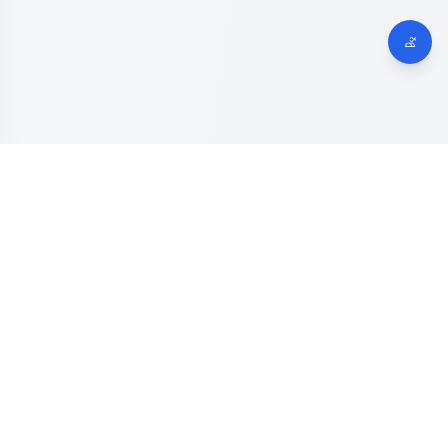
Dinas Komunikasi, Informatika dan Digital
Provinsi Jawa
Tengah
Kanal resmi pengaduan masyarakat Provinsi Jawa Tengah.