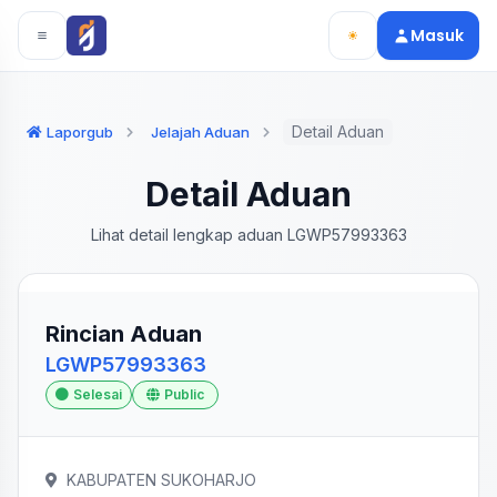
Langsung ke konten utama
Langsung ke navigasi
Masuk
Detail Aduan
Laporgub
Jelajah Aduan
Detail Aduan
Lihat detail lengkap aduan LGWP57993363
Rincian Aduan
LGWP57993363
Selesai
Public
KABUPATEN SUKOHARJO