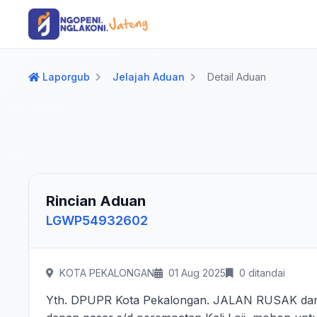
Langsung ke konten utama
Langsung ke navigasi
Laporgub
Jelajah Aduan
Detail Aduan
Rincian Aduan
LGWP54932602
KOTA PEKALONGAN
01 Aug 2025
0 ditandai
Yth. DPUPR Kota Pekalongan. JALAN RUSAK dan