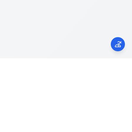
Kontak Kami
laporgub.jatengprov.go.id
Call Center 150945