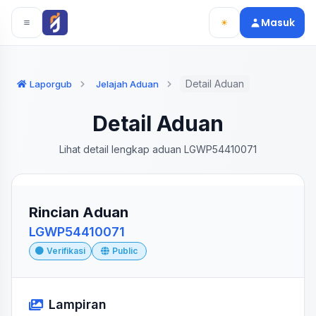
Langsung ke konten utama
Langsung ke navigasi
Masuk
Detail Aduan
Laporgub
Jelajah Aduan
Detail Aduan
Lihat detail lengkap aduan LGWP54410071
Rincian Aduan
LGWP54410071
Verifikasi
Public
Lampiran