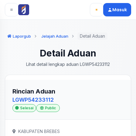
Langsung ke konten utama
Langsung ke navigasi
Masuk
Detail Aduan
Laporgub
Jelajah Aduan
Detail Aduan
Lihat detail lengkap aduan LGWP54233112
Rincian Aduan
LGWP54233112
Selesai
Public
KABUPATEN BREBES