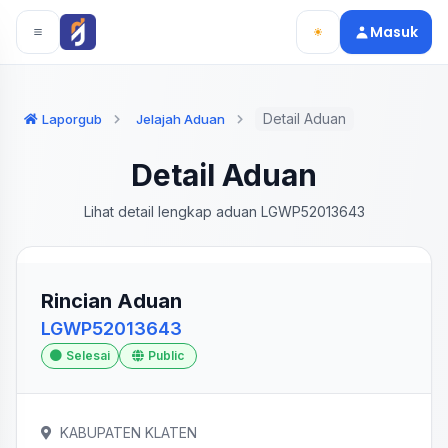
Langsung ke konten utama
Langsung ke navigasi
Masuk
Detail Aduan
Laporgub
Jelajah Aduan
Detail Aduan
Lihat detail lengkap aduan LGWP52013643
Rincian Aduan
LGWP52013643
Selesai
Public
KABUPATEN KLATEN