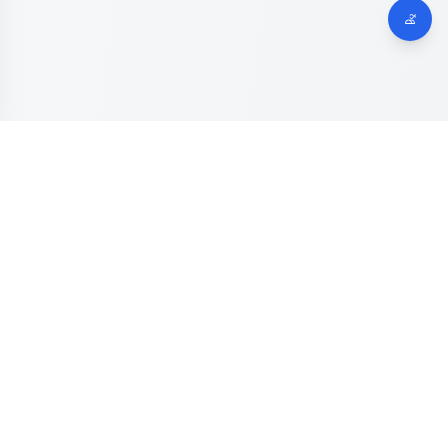
Dinas Komunikasi, Informatika dan Digital
Provinsi Jawa
Tengah
Kanal resmi pengaduan masyarakat Provinsi Jawa Tengah.