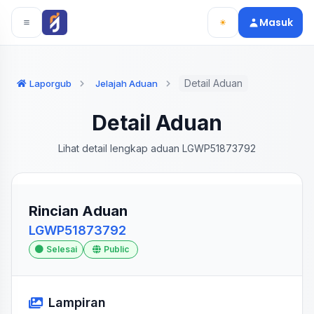
Langsung ke konten utama
Langsung ke navigasi
Masuk
Detail Aduan
Laporgub
Jelajah Aduan
Detail Aduan
Lihat detail lengkap aduan LGWP51873792
Rincian Aduan
LGWP51873792
Selesai
Public
Lampiran