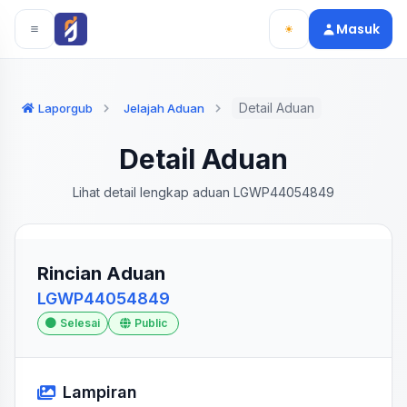
Langsung ke konten utama
Langsung ke navigasi
Masuk
Detail Aduan
Laporgub
Jelajah Aduan
Detail Aduan
Lihat detail lengkap aduan LGWP44054849
Rincian Aduan
LGWP44054849
Selesai
Public
Lampiran