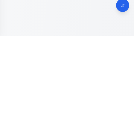
Dinas Komunikasi, Informatika dan Digital
Provinsi Jawa
Tengah
Kanal resmi pengaduan masyarakat Provinsi Jawa Tengah.