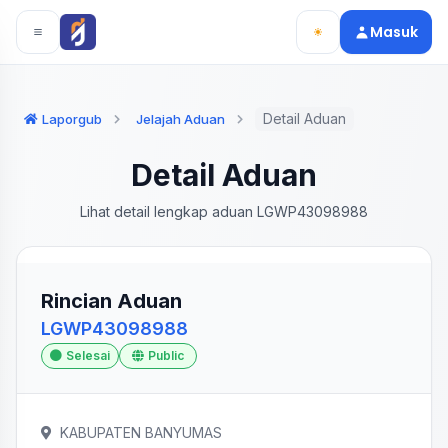
Langsung ke konten utama
Langsung ke navigasi
Masuk
Detail Aduan
Laporgub
Jelajah Aduan
Detail Aduan
Lihat detail lengkap aduan LGWP43098988
Rincian Aduan
LGWP43098988
Selesai
Public
KABUPATEN BANYUMAS