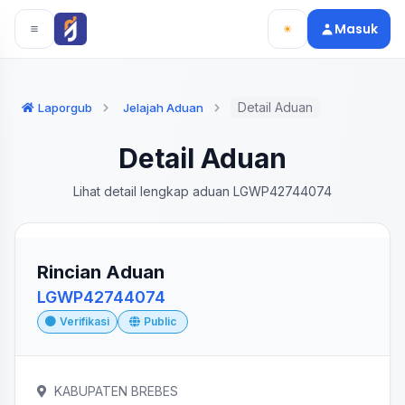
Langsung ke konten utama
Langsung ke navigasi
Masuk
Detail Aduan
Laporgub
Jelajah Aduan
Detail Aduan
Lihat detail lengkap aduan LGWP42744074
Rincian Aduan
LGWP42744074
Verifikasi
Public
KABUPATEN BREBES