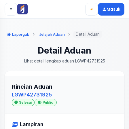
Langsung ke konten utama
Langsung ke navigasi
Masuk
Detail Aduan
Laporgub
Jelajah Aduan
Detail Aduan
Lihat detail lengkap aduan LGWP42731925
Rincian Aduan
LGWP42731925
Selesai
Public
Lampiran