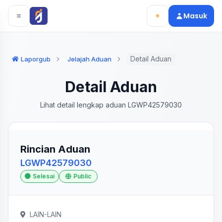
Langsung ke konten utama
Langsung ke navigasi
Masuk
Detail Aduan
Laporgub
Jelajah Aduan
Detail Aduan
Lihat detail lengkap aduan LGWP42579030
Rincian Aduan
LGWP42579030
Selesai
Public
LAIN-LAIN