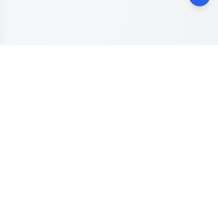
Dinas Komunikasi, Informatika dan Digital
Provinsi Jawa
Tengah
Kanal resmi pengaduan masyarakat Provinsi Jawa Tengah.