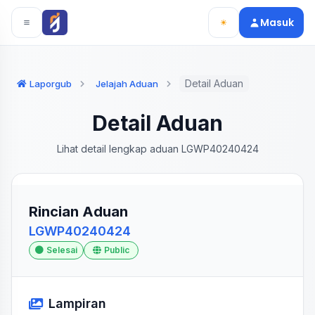
Langsung ke konten utama
Langsung ke navigasi
Masuk
Detail Aduan
Laporgub
Jelajah Aduan
Detail Aduan
Lihat detail lengkap aduan LGWP40240424
Rincian Aduan
LGWP40240424
Selesai
Public
Lampiran