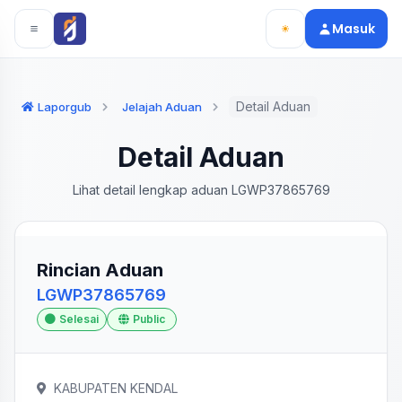
Langsung ke konten utama
Langsung ke navigasi
Masuk
Detail Aduan
Laporgub
Jelajah Aduan
Detail Aduan
Lihat detail lengkap aduan LGWP37865769
Rincian Aduan
LGWP37865769
Selesai
Public
KABUPATEN KENDAL