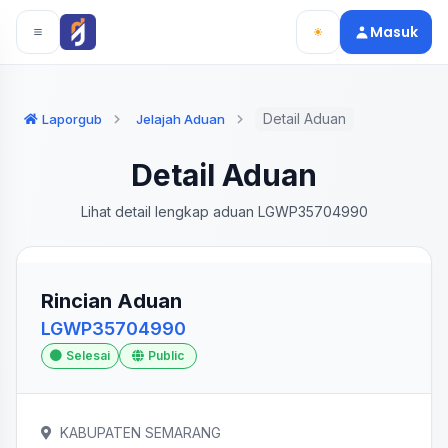
Langsung ke konten utama
Langsung ke navigasi
Masuk
Detail Aduan
Laporgub
Jelajah Aduan
Detail Aduan
Lihat detail lengkap aduan LGWP35704990
Rincian Aduan
LGWP35704990
Selesai
Public
KABUPATEN SEMARANG