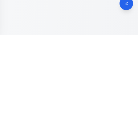
Dinas Komunikasi, Informatika dan Digital
Provinsi Jawa
Tengah
Kanal resmi pengaduan masyarakat Provinsi Jawa Tengah.