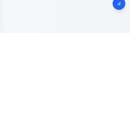
Dinas Komunikasi, Informatika dan Digital
Provinsi Jawa
Tengah
Kanal resmi pengaduan masyarakat Provinsi Jawa Tengah.