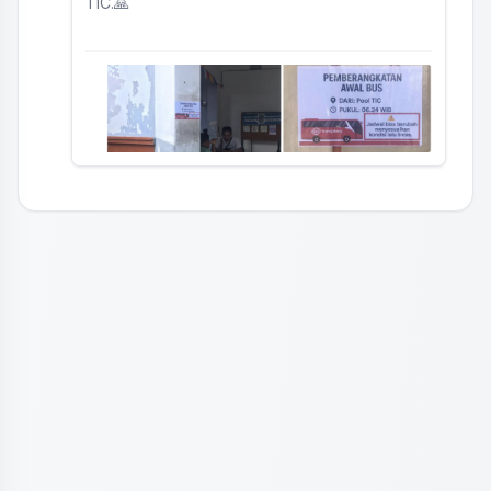
TIC.🙏