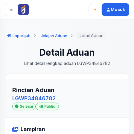
Langsung ke konten utama
Langsung ke navigasi
Masuk
Detail Aduan
Laporgub
Jelajah Aduan
Detail Aduan
Lihat detail lengkap aduan LGWP34846782
Rincian Aduan
LGWP34846782
Selesai
Public
Lampiran