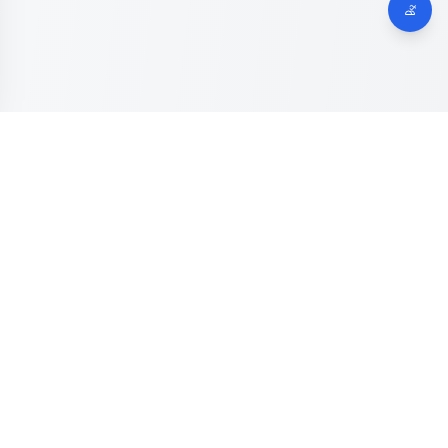
Dinas Komunikasi, Informatika dan Digital
Provinsi Jawa
Tengah
Kanal resmi pengaduan masyarakat Provinsi Jawa Tengah.