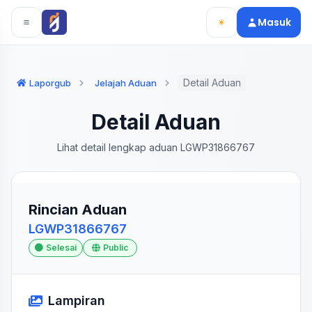
Langsung ke konten utama
Langsung ke navigasi
Masuk
Detail Aduan
Laporgub
Jelajah Aduan
Detail Aduan
Lihat detail lengkap aduan LGWP31866767
Rincian Aduan
LGWP31866767
Selesai
Public
Lampiran