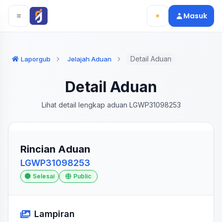
Langsung ke konten utama
Langsung ke navigasi
Masuk
Detail Aduan
Laporgub
Jelajah Aduan
Detail Aduan
Lihat detail lengkap aduan LGWP31098253
Rincian Aduan
LGWP31098253
Selesai
Public
Lampiran